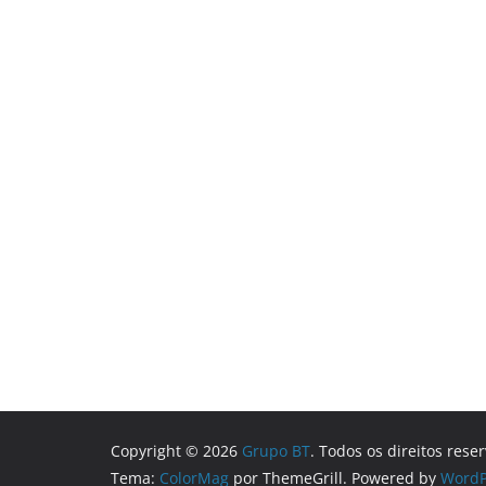
Copyright © 2026
Grupo BT
. Todos os direitos rese
Tema:
ColorMag
por ThemeGrill. Powered by
WordP