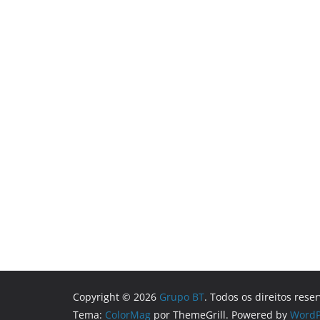
Copyright © 2026
Grupo BT
. Todos os direitos rese
Tema:
ColorMag
por ThemeGrill. Powered by
WordP