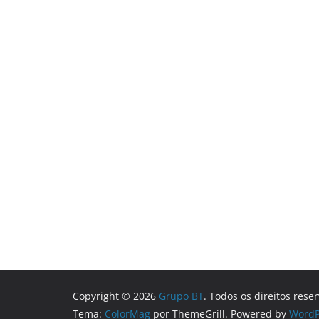
Copyright © 2026
Grupo BT
. Todos os direitos rese
Tema:
ColorMag
por ThemeGrill. Powered by
WordP