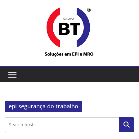
Pular
para
o
conteúdo
epi segurança do trabalho
Pesquisar