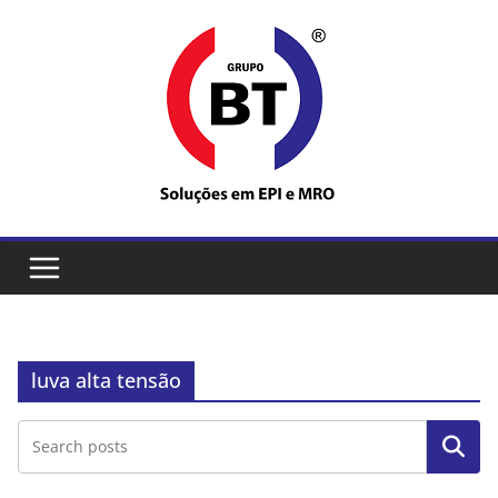
Pular
para
o
conteúdo
luva alta tensão
Pesquisar