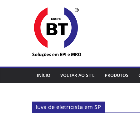
Pular
para
o
conteúdo
INÍCIO
VOLTAR AO SITE
PRODUTOS
luva de eletricista em SP