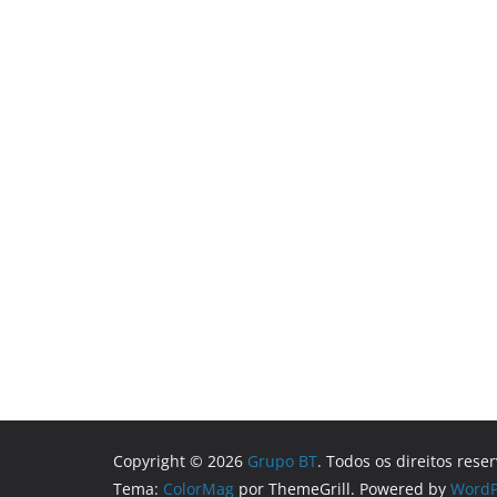
Copyright © 2026
Grupo BT
. Todos os direitos rese
Tema:
ColorMag
por ThemeGrill. Powered by
WordP