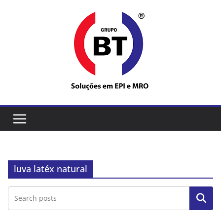
Pular
para
o
conteúdo
luva latéx natural
Pesquisar