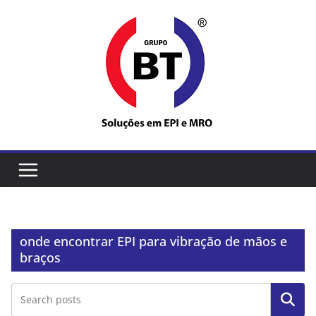
Pular
para
o
conteúdo
onde encontrar EPI para vibração de mãos e
braços
Pesquisar