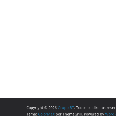
Copyright © 2026
Grupo BT
. Todos os direitos rese
Tema:
ColorMag
por ThemeGrill. Powered by
WordP